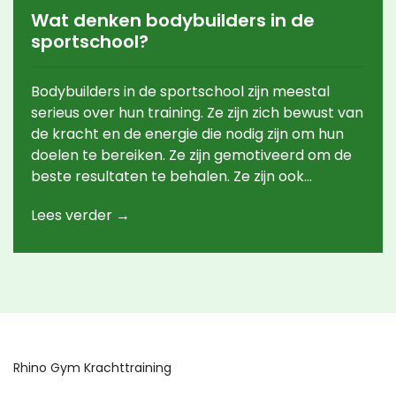
Wat denken bodybuilders in de
sportschool?
Bodybuilders in de sportschool zijn meestal
serieus over hun training. Ze zijn zich bewust van
de kracht en de energie die nodig zijn om hun
doelen te bereiken. Ze zijn gemotiveerd om de
beste resultaten te behalen. Ze zijn ook
voorzichtig met wat ze eten en drinken, omdat
Lees verder →
ze weten dat het een belangrijke factor is in het
behalen van hun doelen.
Rhino Gym Krachttraining