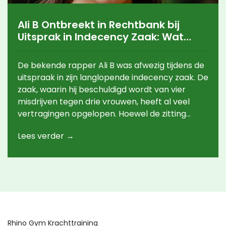
Ali B Ontbreekt in Rechtbank bij
Uitsprak in Indecency Zaak: Wat
Betekent Dit voor de Nederlandse
Hip-Hop?
De bekende rapper Ali B was afwezig tijdens de
uitspraak in zijn langlopende indecency zaak. De
zaak, waarin hij beschuldigd wordt van vier
misdrijven tegen drie vrouwen, heeft al veel
vertragingen opgelopen. Hoewel de zitting
achter gesloten deuren plaatsvond, had Ali B
Lees verder →
eerder tijdens de inhoudelijke behandeling
verklaard dat hij nooit enige vorm van
verkrachting heeft gepleegd.
Rhino Gym Krachttraining