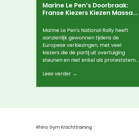
Marine Le Pen’s Doorbraak:
Franse Kiezers Kiezen Massaal
Voor Radicale Rechterzijde
Marine Le Pen's National Rally heeft
aanzienlijk gewonnen tijdens de
Europese verkiezingen, met veel
kiezers die de partij uit overtuiging
steunen en niet enkel als proteststem.
Volgens een analyse van Ifop koos 63%
Lees verder →
van Le Pen’s kiezers haar partij
vanwege de ideologie, terwijl 31% dit
deed uit protest tegen de zittende
regering. Dit markeert een
verschuiving ten opzichte van de
presidentsverkiezingen van 2017.
Rhino Gym Krachttraining