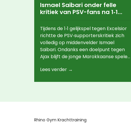
Ismael Saibari onder felle
kritiek van PSV-fans na 1‑1
tegen Excelsior
Tijdens de 1‑1 gelijkspel tegen Excelsior
richtte de PSV‑supporterskritiek zich
volledig op middenvelder Ismael
Saibari. Ondanks een doelpunt tegen
Ajax blijft de jonge Marokkaanse speler
worstelen met afwerking en
Lees verder →
defensieve inzet. Social media stroomt
vol roepen om zijn wissel, terwijl
recente disciplineproblemen de
spanningen verhogen. Het incident
onderstreept de groeiende onvrede
binnen de club.
Rhino Gym Krachttraining