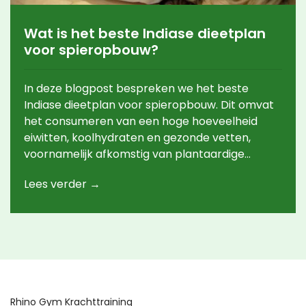
Wat is het beste Indiase dieetplan
voor spieropbouw?
In deze blogpost bespreken we het beste
Indiase dieetplan voor spieropbouw. Dit omvat
het consumeren van een hoge hoeveelheid
eiwitten, koolhydraten en gezonde vetten,
voornamelijk afkomstig van plantaardige
bronnen. We belichten de rol van verschillende
Lees verder →
Indiase voedingsmiddelen zoals linzen, tofu,
kwark en volle granen in spieropbouw. Ook
benadrukken we het belang van regelmatige
lichaamsbeweging en voldoende rust in
combinatie met een uitgebalanceerd dieet. Tot
slot geven we enkele voorbeeldmaaltijden en
tips voor het opstellen van een effectief
voedingsschema.
Rhino Gym Krachttraining