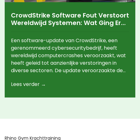
CrowdStrike Software Fout Verstoort
Wereldwijd Systemen: Wat Ging Er
Mis?
Een software-update van CrowdStrike, een
gerenommeerd cybersecuritybedrijf, heeft
wereldwijd computercrashes veroorzaakt, wat
heeft geleid tot aanzienlijke verstoringen in
diverse sectoren. De update veroorzaakte de
'Blue Screen of Death' (BSOD) fout, waardoor
Lees verder →
Windows-systemen crashen. Grote
organisaties zoals banken,
luchtvaartmaatschappijen en
gezondheidszorgaanbieders zijn getroffen.
Rhino Gym Krachttraining