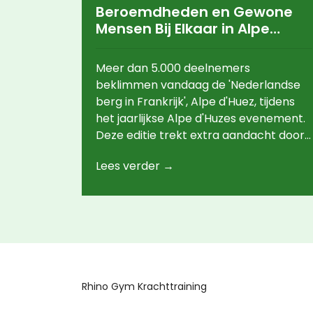
Beroemdheden en Gewone
Mensen Bij Elkaar in Alpe
d'Huzes om Kanker te
Bestrijden
Meer dan 5.000 deelnemers
beklimmen vandaag de 'Nederlandse
berg in Frankrijk', Alpe d'Huez, tijdens
het jaarlijkse Alpe d'Huzes evenement.
Deze editie trekt extra aandacht door
de deelname van negen bekende
Lees verder →
Nederlanders, waaronder Johnny de
Mol en Leontien van Moorsel. Het doel
is zoveel mogelijk geld op te halen voor
kankeronderzoek en -ondersteuning.
Rhino Gym Krachttraining