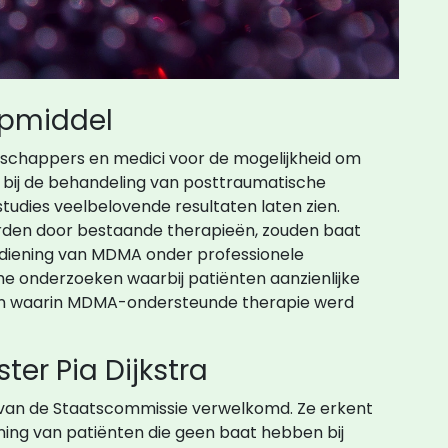
lpmiddel
nschappers en medici voor de mogelijkheid om
 bij de behandeling van posttraumatische
tudies veelbelovende resultaten laten zien.
rden door bestaande therapieën, zouden baat
diening van MDMA onder professionele
sche onderzoeken waarbij patiënten aanzienlijke
en waarin MDMA-ondersteunde therapie werd
ter Pia Dijkstra
en van de Staatscommissie verwelkomd. Ze erkent
ing van patiënten die geen baat hebben bij